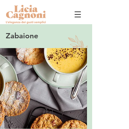
Zabaione
Un grande classico: crema allo
zabaione
Hai voglia di realizzare una ricetta semplice e
veloce davvero squisita e che ti scalderà il cuore?
Ecco la mia crema allo zabaione da gustare
insieme alle Sbrisoline classiche. Un grande
classico della pasticceria che non passa mai di
moda.