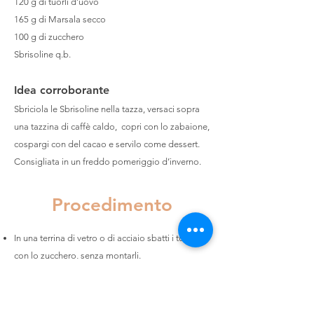
120 g di tuorli d’uovo
165 g di Marsala secco
100 g di zucchero
Sbrisoline q.b.
Idea corroborante
Sbriciola le Sbrisoline nella tazza, versaci sopra
una tazzina di caffè caldo, copri con lo zabaione,
cospargi con del cacao e servilo come dessert.
Consigliata in un freddo pomeriggio d’inverno.
Procedimento
In una terrina di vetro o di acciaio sbatti i tuorli
con lo zucchero, senza montarli.
Aggiungi il Marsala e metti la terrina sopra un
recipiente dove avrai portato dell’acqua ad
ebollizione (cottura a bagnomaria).