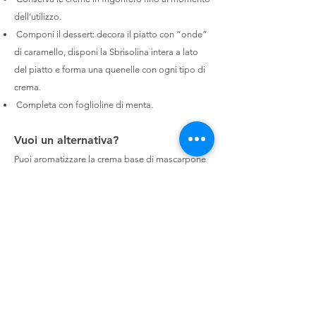
dell’utilizzo.
Componi il dessert: decora il piatto con “onde”
di caramello, disponi la Sbrisolina intera a lato
del piatto e forma una quenelle con ogni tipo di
crema.
Completa con foglioline di menta.
Vuoi un alternativa?
Puoi aromatizzare la crema base di mascarpone
come preferisci, aggiungendo un cucchiaio di
crema di nocciole, oppure gocce di cioccolato,
caffè solubile, buccia grattugiata di agrumi,
confetture o marmellate a piacere…
Consigli:
Raffredda molto bene la panna prima di
montarla, puoi metterla per 5-10 minuti nel